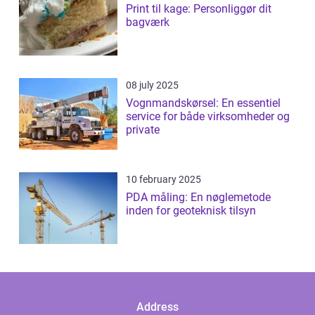
Print til kage: Personliggør dit
bagværk
08 july 2025
Vognmandskørsel: En essentiel
service for både virksomheder og
private
10 february 2025
PDA måling: En nøglemetode
inden for geoteknisk tilsyn
Address