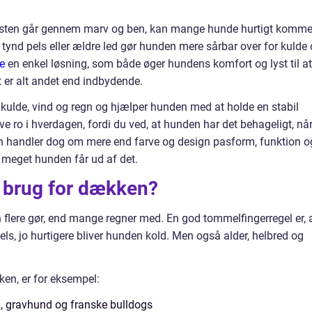
blæsten går gennem marv og ben, kan mange hunde hurtigt komme 
, tynd pels eller ældre led gør hunden mere sårbar over for kulde
e
en enkel løsning, som både øger hundens komfort og lyst til at
 er alt andet end indbydende.
ulde, vind og regn og hjælper hunden med at holde en stabil
e ro i hverdagen, fordi du ved, at hunden har det behageligt, når
en handler dog om mere end farve og design pasform, funktion o
r meget hunden får ud af det.
 brug for dækken?
flere gør, end mange regner med. En god tommelfingerregel er, 
s, jo hurtigere bliver hunden kold. Men også alder, helbred og
en, er for eksempel:
, gravhund og franske bulldogs