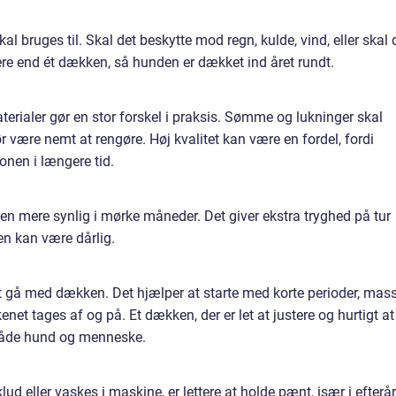
 bruges til. Skal det beskytte mod regn, kulde, vind, eller skal 
re end ét dækken, så hunden er dækket ind året rundt.
erialer gør en stor forskel i praksis. Sømme og lukninger skal
r være nemt at rengøre. Høj kvalitet kan være en fordel, fordi
nen i længere tid.
den mere synlig i mørke måneder. Det giver ekstra tryghed på tur
den kan være dårlig.
at gå med dækken. Det hjælper at starte med korte perioder, mas
net tages af og på. Et dækken, der er let at justere og hurtigt at
 både hund og menneske.
ud eller vaskes i maskine, er lettere at holde pænt, især i efterår