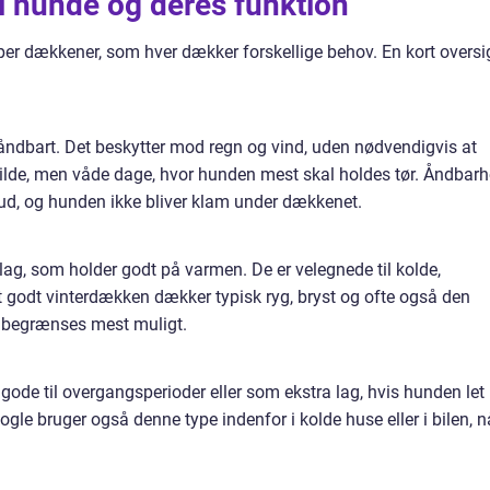
l hunde og deres funktion
per dækkener, som hver dækker forskellige behov. En kort oversi
åndbart. Det beskytter mod regn og vind, uden nødvendigvis at
 milde, men våde dage, hvor hunden mest skal holdes tør. Åndbar
 ud, og hunden ikke bliver klam under dækkenet.
 lag, som holder godt på varmen. De er velegnede til kolde,
Et godt vinterdækken dækker typisk ryg, bryst og ofte også den
t begrænses mest muligt.
er gode til overgangsperioder eller som ekstra lag, hvis hunden let
Nogle bruger også denne type indenfor i kolde huse eller i bilen, n