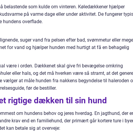
 belastende som kulde om vinteren. Køledækkener hjælper
svarme på varme dage eller under aktivitet. De fungerer typi
e hundens overflade.
er lignende, suger vand fra pelsen efter bad, svømmetur eller mege
mmet for vand og hjælper hunden med hurtigt at få en behagelig
skal være i orden. Dækkenet skal give fri bevægelse omkring
huler eller hals, og det må hverken være så stramt, at det genere
ange vælger at måle hunden fra nakkens begyndelse til haleroden 
sesguide, før de bestiller.
 rigtige dækken til sin hund
remmest om hundens behov og jeres hverdag. En jagthund, der e
 andre krav end en familiehund, der primært går kortere ture i bye
det kan betale sig at overveje: