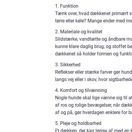
1. Funktion
Tænk over, hvad dækkenet primært skal
tørre eller køle? Mange ender med me
2. Materiale og kvalitet
Slidstærke, vandtætte og åndbare mat
kunne klare daglig brug, og stoffet bø
dækkenet så holder formen og funktio
3. Sikkerhed
Reflekser eller stærke farver gør hun
langs vej eller i skov, hvor sigtbarhe
4. Komfort og tilvænning
Nogle hunde skal lige vænne sig til 
af ros og rolige bevægelser, når dække
af og på, gør hverdagen enklere for
5. Pleje og holdbarhed
Et dækken, der kan tørres af med en kl