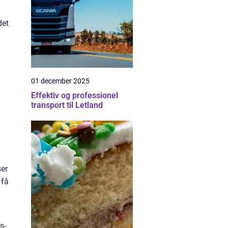
det
01 december 2025
Effektiv og professionel
transport til Letland
ser
 få
s-