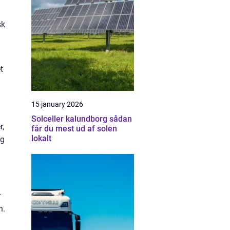
sk
t
15 january 2026
Solceller kalundborg sådan
r,
får du mest ud af solen
lokalt
og
r
n.