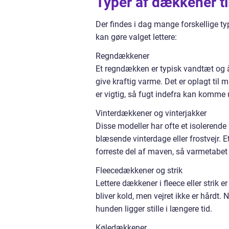
Typer af dækkener ti
Der findes i dag mange forskellige ty
kan gøre valget lettere:
Regndækkener
Et regndækken er typisk vandtæt og 
give kraftig varme. Det er oplagt til
er vigtig, så fugt indefra kan komme
Vinterdækkener og vinterjakker
Disse modeller har ofte et isolerende
blæsende vinterdage eller frostvejr. 
forreste del af maven, så varmetabe
Fleecedækkener og strik
Lettere dækkener i fleece eller strik 
bliver kold, men vejret ikke er hårdt. 
hunden ligger stille i længere tid.
Køledækkener