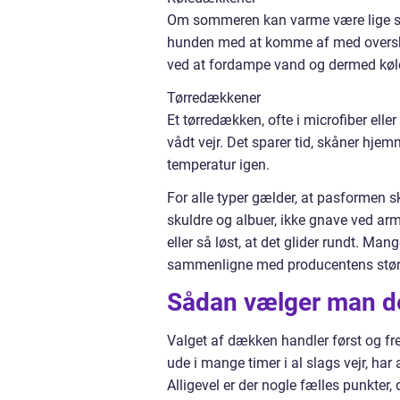
Om sommeren kan varme være lige så
hunden med at komme af med overskud
ved at fordampe vand og dermed køl
Tørredækkener
Et tørredækken, ofte i microfiber ell
vådt vejr. Det sparer tid, skåner hje
temperatur igen.
For alle typer gælder, at pasformen 
skuldre og albuer, ikke gnave ved arm
eller så løst, at det glider rundt. M
sammenligne med producentens størrel
Sådan vælger man det
Valget af dækken handler først og f
ude i mange timer i al slags vejr, har
Alligevel er der nogle fælles punkter, 