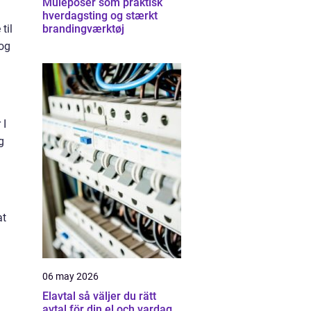
Muleposer som praktisk
hverdagsting og stærkt
til
brandingværktøj
 og
 I
g
at
06 may 2026
Elavtal så väljer du rätt
avtal för din el och vardag