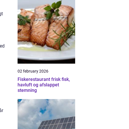
gt
hed
02 february 2026
Fiskerestaurant frisk fisk,
havluft og afslappet
stemning
år