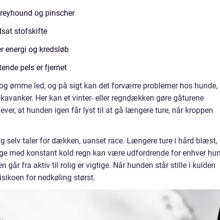
greyhound og pinscher
sat stofskifte
 energi og kredsløb
ende pels er fjernet
 og ømme led, og på sigt kan det forværre problemer hos hunde,
 skavanker. Her kan et vinter- eller regndækken gøre gåturene
r, at hunden igen får lyst til at gå længere ture, når kroppen
 sig selv taler for dækken, uanset race. Længere ture i hård blæst,
dage med konstant kold regn kan være udfordrende for enhver hu
år fra aktiv til rolig er vigtige. Når hunden står stille i kulden
isikoen for nedkøling størst.