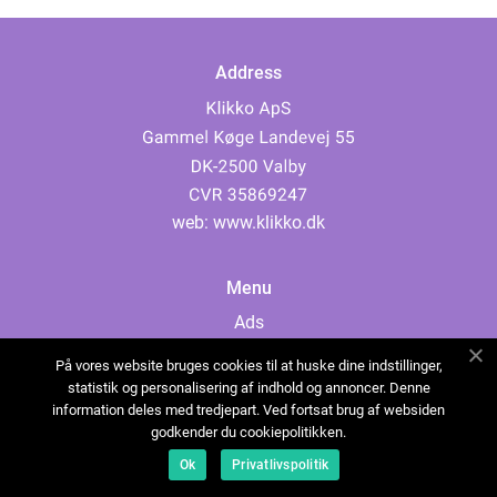
Address
web:
www.klikko.dk
Menu
Ads
About Us
På vores website bruges cookies til at huske dine indstillinger,
Cookies
statistik og personalisering af indhold og annoncer. Denne
information deles med tredjepart. Ved fortsat brug af websiden
Contact
godkender du cookiepolitikken.
Sitemap
Ok
Privatlivspolitik