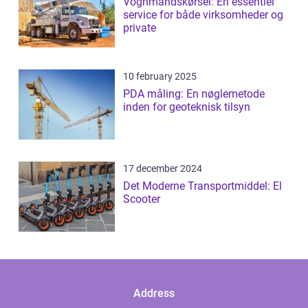
Vognmandskørsel: En essentiel
service for både virksomheder og
private
10 february 2025
PDA måling: En nøglemetode
inden for geoteknisk tilsyn
17 december 2024
Det Moderne Transportmiddel: El
Scooter
Address