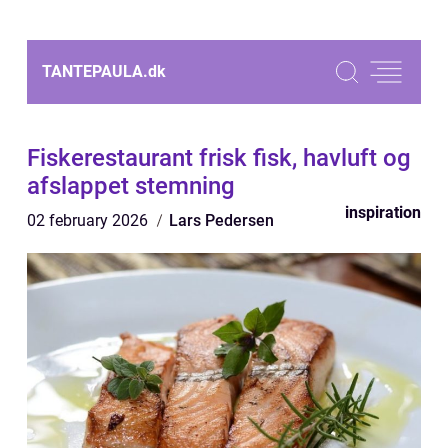
TANTEPAULA.
dk
Fiskerestaurant frisk fisk, havluft og
afslappet stemning
inspiration
02 february 2026
Lars Pedersen