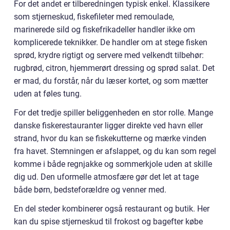
For det andet er tilberedningen typisk enkel. Klassikere
som stjerneskud, fiskefileter med remoulade,
marinerede sild og fiskefrikadeller handler ikke om
komplicerede teknikker. De handler om at stege fisken
sprød, krydre rigtigt og servere med velkendt tilbehør:
rugbrød, citron, hjemmerørt dressing og sprød salat. Det
er mad, du forstår, når du læser kortet, og som mætter
uden at føles tung.
For det tredje spiller beliggenheden en stor rolle. Mange
danske fiskerestauranter ligger direkte ved havn eller
strand, hvor du kan se fiskekutterne og mærke vinden
fra havet. Stemningen er afslappet, og du kan som regel
komme i både regnjakke og sommerkjole uden at skille
dig ud. Den uformelle atmosfære gør det let at tage
både børn, bedsteforældre og venner med.
En del steder kombinerer også restaurant og butik. Her
kan du spise stjerneskud til frokost og bagefter købe