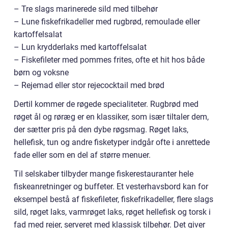
– Tre slags marinerede sild med tilbehør
– Lune fiskefrikadeller med rugbrød, remoulade eller
kartoffelsalat
– Lun krydderlaks med kartoffelsalat
– Fiskefileter med pommes frites, ofte et hit hos både
børn og voksne
– Rejemad eller stor rejecocktail med brød
Dertil kommer de røgede specialiteter. Rugbrød med
røget ål og røræg er en klassiker, som især tiltaler dem,
der sætter pris på den dybe røgsmag. Røget laks,
hellefisk, tun og andre fisketyper indgår ofte i anrettede
fade eller som en del af større menuer.
Til selskaber tilbyder mange fiskerestauranter hele
fiskeanretninger og buffeter. Et vesterhavsbord kan for
eksempel bestå af fiskefileter, fiskefrikadeller, flere slags
sild, røget laks, varmrøget laks, røget hellefisk og torsk i
fad med rejer, serveret med klassisk tilbehør. Det giver