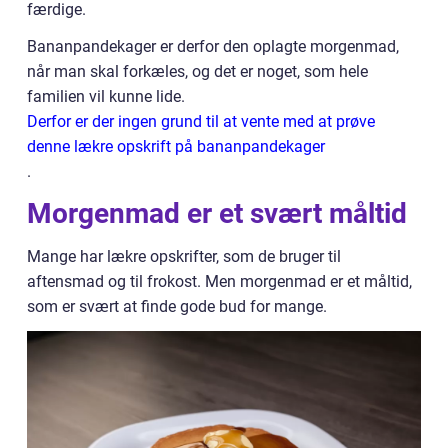
færdige.
Bananpandekager er derfor den oplagte morgenmad,
når man skal forkæles, og det er noget, som hele
familien vil kunne lide.
Derfor er der ingen grund til at vente med at prøve
denne lækre opskrift på bananpandekager
.
Morgenmad er et svært måltid
Mange har lækre opskrifter, som de bruger til
aftensmad og til frokost. Men morgenmad er et måltid,
som er svært at finde gode bud for mange.