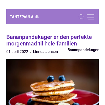
TANTEPAULA.
dk
Bananpandekager er den perfekte
morgenmad til hele familien
Bananpandekager
01 april 2022
Linnea Jensen