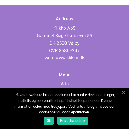
Address
web:
www.klikko.dk
Menu
Ads
About Us
På vores website bruges cookies til at huske dine indstillinger,
Cookies
statistik og personalisering af indhold og annoncer. Denne
information deles med tredjepart. Ved fortsat brug af websiden
Contact
godkender du cookiepolitikken.
Sitemap
Ok
Privatlivspolitik