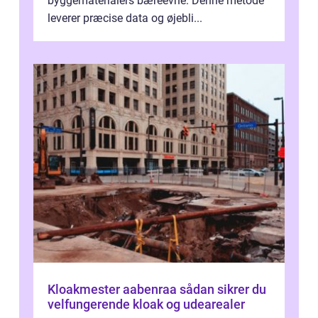
byggematerialers bæreevne. Denne metode
leverer præcise data og øjebli...
Kloakmester aabenraa sådan sikrer du
velfungerende kloak og udearealer