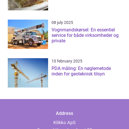
08 july 2025
Vognmandskørsel: En essentiel
service for både virksomheder og
private
10 february 2025
PDA måling: En nøglemetode
inden for geoteknisk tilsyn
Address