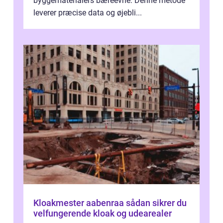
byggematerialers bæreevne. Denne metode
leverer præcise data og øjebli...
Kloakmester aabenraa sådan sikrer du
velfungerende kloak og udearealer