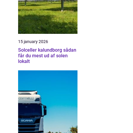
15 january 2026
Solceller kalundborg sådan
får du mest ud af solen
lokalt