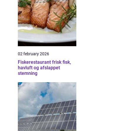
02 february 2026
Fiskerestaurant frisk fisk,
havluft og afslappet
stemning