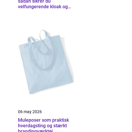
sådan sikrer du
velfungerende kloak og
udearealer
06 may 2026
Muleposer som praktisk
hverdagsting og stærkt
brandingværktøj