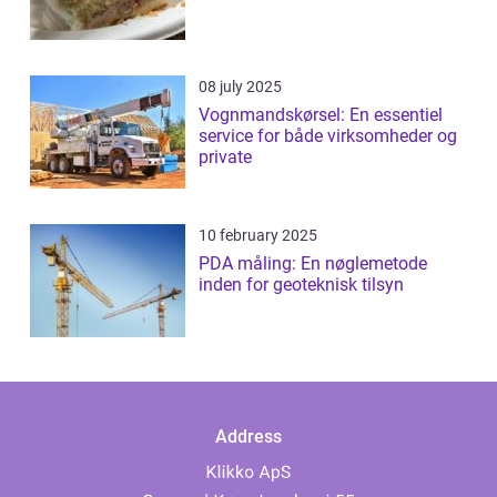
08 july 2025
Vognmandskørsel: En essentiel
service for både virksomheder og
private
10 february 2025
PDA måling: En nøglemetode
inden for geoteknisk tilsyn
Address