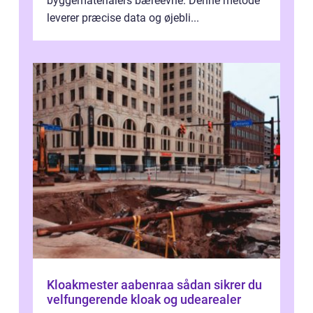
byggematerialers bæreevne. Denne metode
leverer præcise data og øjebli...
Kloakmester aabenraa sådan sikrer du
velfungerende kloak og udearealer