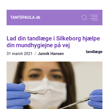
TANTEPAULA.
dk
Lad din tandlæge i Silkeborg hjælpe
din mundhygiejne på vej
tandlæge
31 march 2021
Jannik Hansen