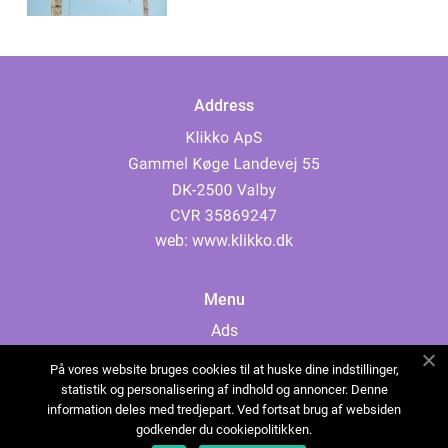
Address
web:
www.klikko.dk
Menu
Ads
About Us
På vores website bruges cookies til at huske dine indstillinger,
Cookies
statistik og personalisering af indhold og annoncer. Denne
information deles med tredjepart. Ved fortsat brug af websiden
Contact
godkender du cookiepolitikken.
Sitemap