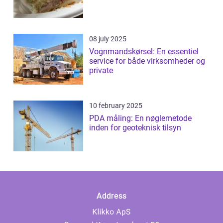
08 july 2025
Vognmandskørsel: En essentiel
service for både virksomheder og
private
10 february 2025
PDA måling: En nøglemetode
inden for geoteknisk tilsyn
Address