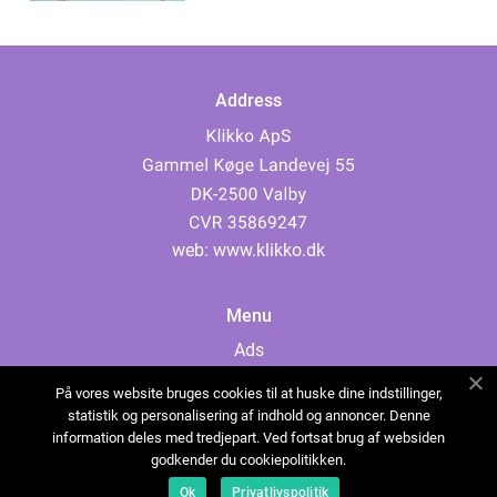
Address
web:
www.klikko.dk
Menu
Ads
About Us
På vores website bruges cookies til at huske dine indstillinger,
Cookies
statistik og personalisering af indhold og annoncer. Denne
information deles med tredjepart. Ved fortsat brug af websiden
Contact
godkender du cookiepolitikken.
Sitemap
Ok
Privatlivspolitik