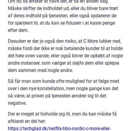
Om du så ønsker at have det, er så en anden sag.
Måske skifter de indholdet ud, eller du bliver bare træt
af deres indhold på tjenesten, eller også opdaterer de
for sjældent til, at du kan se fidusen i at kaste penge
efter dem.
Desuden er der jo også den risiko, at C More lukker ned,
måske fordi der ikke er nok betalende kunder til at holde
det hele oven vande, eller også bliver de opkøbt af nogle
andre instanser, som vælger at sløjfe dem eller splejse
dem sammen med nogle andre.
Så får man som kunde ofte mulighed for at følge med
over i den nye konstellation, men nogle gange kan det
så være, at prisen på tjenesten ændrer sig til det
negative.
Der er meget at forholde sig til, men du kan måske få
afklaret en del her:
https://techglad.dk/netflix-hbo-nordic-c-more-eller-