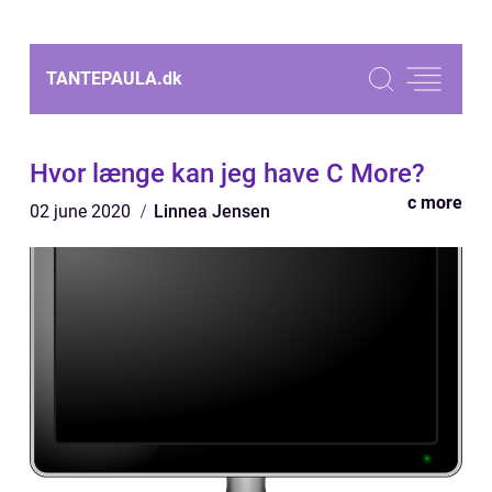
TANTEPAULA.
dk
Hvor længe kan jeg have C More?
c more
02 june 2020
Linnea Jensen