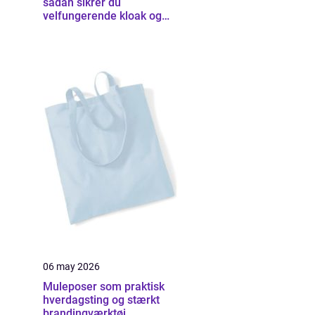
sådan sikrer du
velfungerende kloak og
udearealer
06 may 2026
Muleposer som praktisk
hverdagsting og stærkt
brandingværktøj