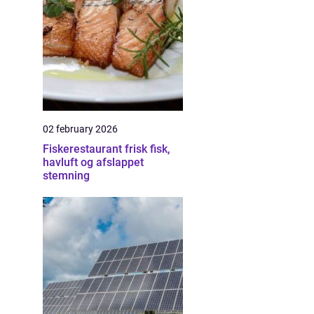
02 february 2026
Fiskerestaurant frisk fisk,
havluft og afslappet
stemning