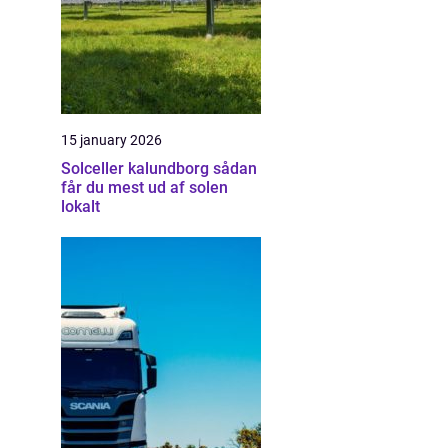
15 january 2026
Solceller kalundborg sådan
får du mest ud af solen
lokalt