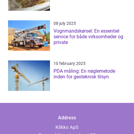
08 july 2025
Vognmandskørsel: En essentiel
service for både virksomheder og
private
10 february 2025
PDA måling: En nøglemetode
inden for geoteknisk tilsyn
Address