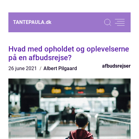
TANTEPAULA.
dk
Hvad med opholdet og oplevelserne
på en afbudsrejse?
afbudsrejser
26 june 2021
Albert Pilgaard