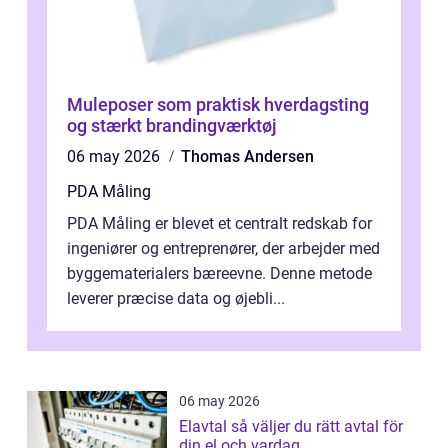
Muleposer som praktisk hverdagsting
og stærkt brandingværktøj
06 may 2026
Thomas Andersen
PDA Måling
PDA Måling er blevet et centralt redskab for
ingeniører og entreprenører, der arbejder med
byggematerialers bæreevne. Denne metode
leverer præcise data og øjebli...
06 may 2026
Elavtal så väljer du rätt avtal för
din el och vardag