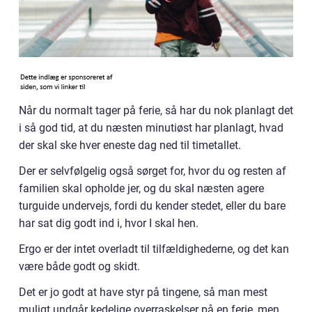
Når du normalt tager på ferie, så har du nok planlagt det
i så god tid, at du næsten minutiøst har planlagt, hvad
der skal ske hver eneste dag ned til timetallet.
Der er selvfølgelig også sørget for, hvor du og resten af
familien skal opholde jer, og du skal næsten agere
turguide undervejs, fordi du kender stedet, eller du bare
har sat dig godt ind i, hvor I skal hen.
Ergo er der intet overladt til tilfældighederne, og det kan
være både godt og skidt.
Det er jo godt at have styr på tingene, så man mest
muligt undgår kedelige overraskelser på en ferie, men