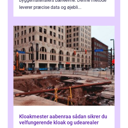
byggematerialers bæreevne. Denne metode
leverer præcise data og øjebli...
Kloakmester aabenraa sådan sikrer du
velfungerende kloak og udearealer