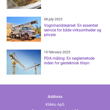
08 july 2025
Vognmandskørsel: En essentiel
service for både virksomheder og
private
10 february 2025
PDA måling: En nøglemetode
inden for geoteknisk tilsyn
Address