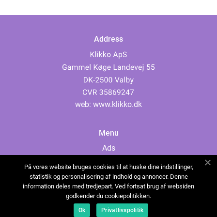
Address
web:
www.klikko.dk
Menu
Ads
About Us
På vores website bruges cookies til at huske dine indstillinger,
Cookies
statistik og personalisering af indhold og annoncer. Denne
information deles med tredjepart. Ved fortsat brug af websiden
Contact
godkender du cookiepolitikken.
Sitemap
Ok
Privatlivspolitik