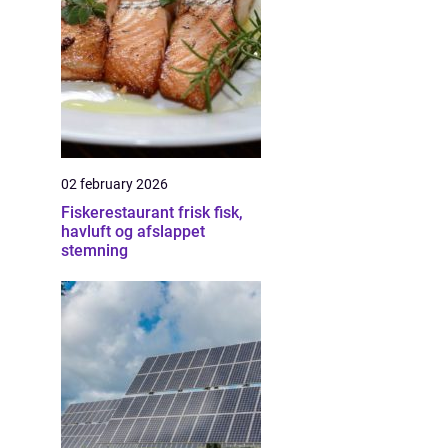
02 february 2026
Fiskerestaurant frisk fisk,
havluft og afslappet
stemning