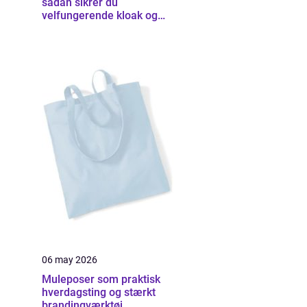
sådan sikrer du
velfungerende kloak og
udearealer
06 may 2026
Muleposer som praktisk
hverdagsting og stærkt
brandingværktøj