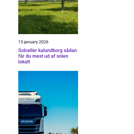
15 january 2026
Solceller kalundborg sådan
får du mest ud af solen
lokalt