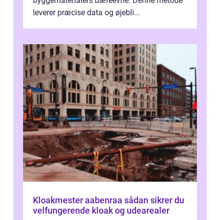
byggematerialers bæreevne. Denne metode
leverer præcise data og øjebli...
Kloakmester aabenraa sådan sikrer du
velfungerende kloak og udearealer