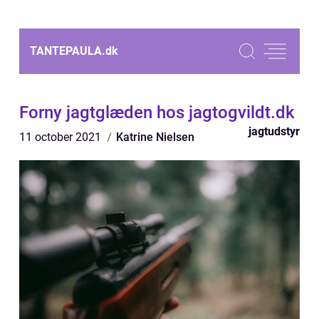
TANTEPAULA.
dk
Forny jagtglæden hos jagtogvildt.dk
jagtudstyr
11 october 2021
Katrine Nielsen