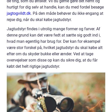
de ting, som du ønsker. Vil du gerne gøre det nemt og
hurtigt for dig selv at handle, kan du med fordel besøge
jagtogvildt.dk
. På den måde behøver du ikke engang at
rejse dig, når du skal købe jagtudstyr.
Jagtudstyr findes i utrolig mange former og farver. Af
denne grund kan det være fedt at sætte sig godt ind i,
hvad man egentlig har brug for. Der kan for eksempel
være stor forskel på, hvilket jagtudstyr du skal købe alt
efter om du skyder bukke eller ænder. Ved at tage
overvejelser som disse op kan du sikre dig, at du får
købt det helt rigtige jagtudstyr.