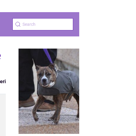
e
eri