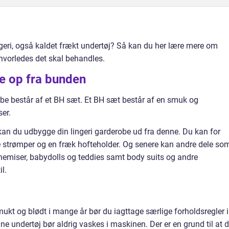
geri, også kaldet frækt undertøj? Så kan du her lære mere om
 hvorledes det skal behandles.
be op fra bunden
robe består af et BH sæt. Et BH sæt består af en smuk og
er.
 kan du udbygge din lingeri garderobe ud fra denne. Du kan for
strømper og en fræk hofteholder. Og senere kan andre dele so
chemiser, babydolls og teddies samt body suits og andre
l.
smukt og blødt i mange år bør du iagttage særlige forholdsregler i
ine undertøj bør aldrig vaskes i maskinen. Der er en grund til at 