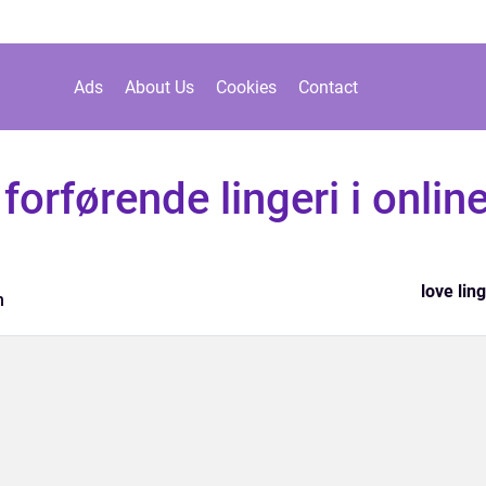
Ads
About Us
Cookies
Contact
orførende lingeri i onlin
love ling
n