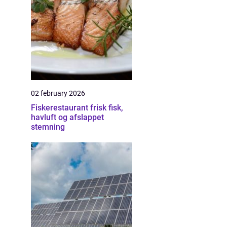
02 february 2026
Fiskerestaurant frisk fisk,
havluft og afslappet
stemning