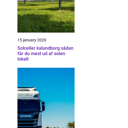
15 january 2026
Solceller kalundborg sådan
får du mest ud af solen
lokalt