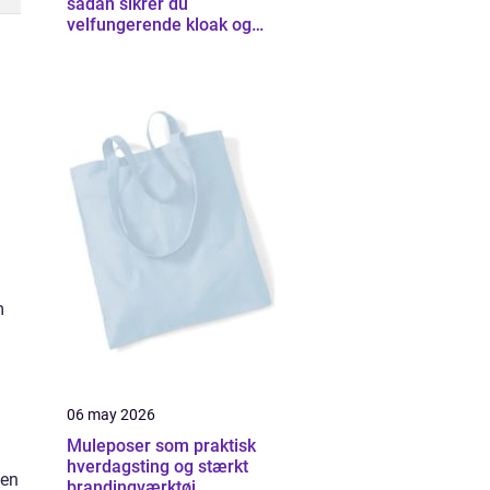
sådan sikrer du
velfungerende kloak og
udearealer
m
06 may 2026
Muleposer som praktisk
hverdagsting og stærkt
den
brandingværktøj