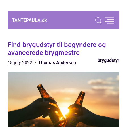
TANTEPAULA.
dk
Find brygudstyr til begyndere og
avancerede brygmestre
brygudstyr
18 july 2022
Thomas Andersen