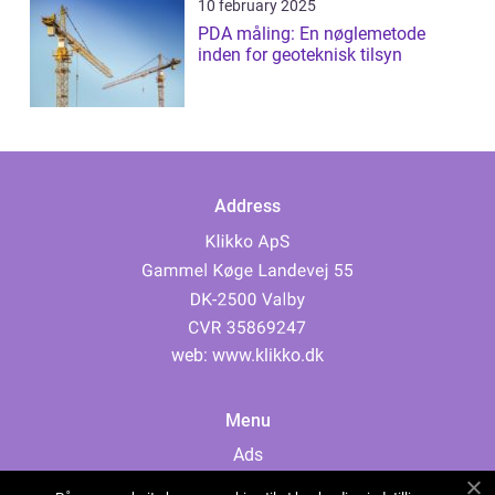
10 february 2025
PDA måling: En nøglemetode
inden for geoteknisk tilsyn
Address
web:
www.klikko.dk
Menu
Ads
About Us