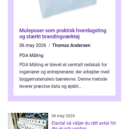
Muleposer som praktisk hverdagsting
og stærkt brandingværktøj
06 may 2026
Thomas Andersen
PDA Måling
PDA Måling er blevet et centralt redskab for
ingeniører og entreprenører, der arbejder med
byggematerialers bæreevne. Denne metode
leverer præcise data og øjebli...
06 may 2026
Elavtal så väljer du rätt avtal för
din el och vardag