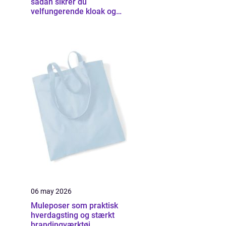
sådan sikrer du
velfungerende kloak og
udearealer
06 may 2026
Muleposer som praktisk
hverdagsting og stærkt
brandingværktøj