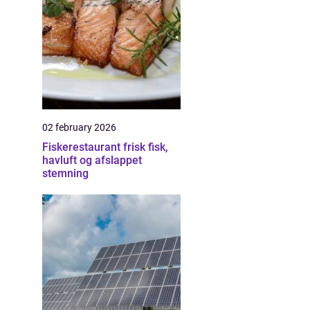
02 february 2026
Fiskerestaurant frisk fisk,
havluft og afslappet
stemning