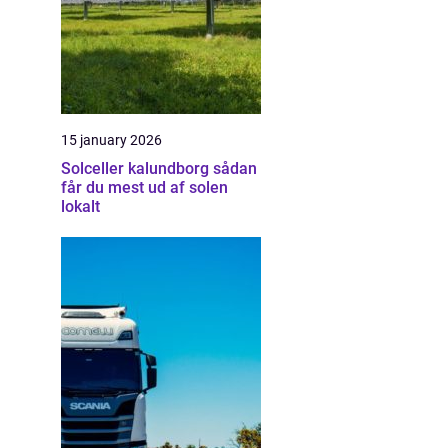
15 january 2026
Solceller kalundborg sådan
får du mest ud af solen
lokalt