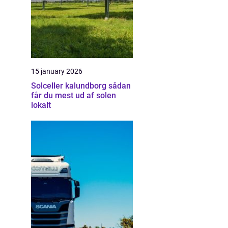
15 january 2026
Solceller kalundborg sådan
får du mest ud af solen
lokalt