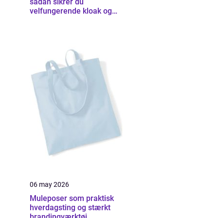
sådan sikrer du
velfungerende kloak og
udearealer
06 may 2026
Muleposer som praktisk
hverdagsting og stærkt
brandingværktøj