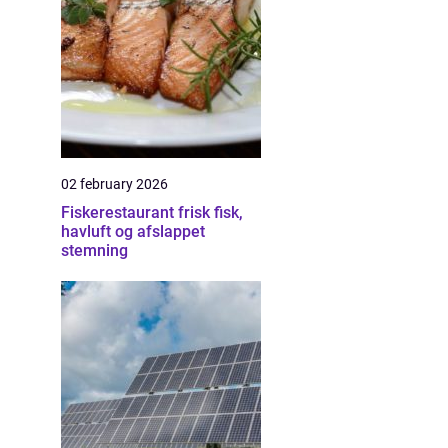
02 february 2026
Fiskerestaurant frisk fisk,
havluft og afslappet
stemning