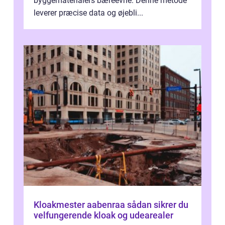
byggematerialers bæreevne. Denne metode
leverer præcise data og øjebli...
Kloakmester aabenraa sådan sikrer du
velfungerende kloak og udearealer