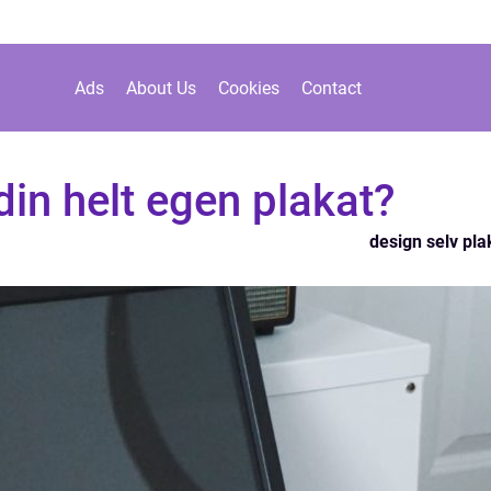
Ads
About Us
Cookies
Contact
din helt egen plakat?
design selv pla
n