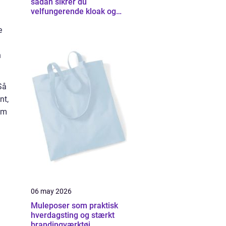
sådan sikrer du
velfungerende kloak og
udearealer
e
n
Så
nt,
vem
06 may 2026
Muleposer som praktisk
hverdagsting og stærkt
brandingværktøj