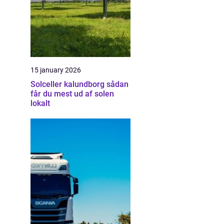
15 january 2026
Solceller kalundborg sådan
får du mest ud af solen
lokalt