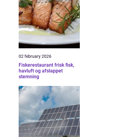
02 february 2026
Fiskerestaurant frisk fisk,
havluft og afslappet
stemning