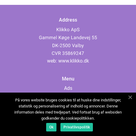
Address
web:
www.klikko.dk
Menu
Ads
About Us
På vores website bruges cookies til at huske dine indstillinger,
Cookies
statistik og personalisering af indhold og annoncer. Denne
information deles med tredjepart. Ved fortsat brug af websiden
Contact
godkender du cookiepolitikken.
Sitemap
Ok
Privatlivspolitik