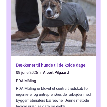
Dækkener til hunde til de kolde dage
08 june 2026
Albert Pilgaard
PDA Måling
PDA Måling er blevet et centralt redskab for
ingeniører og entreprenører, der arbejder med
byggematerialers bæreevne. Denne metode
leverer præcise data og øjebli...