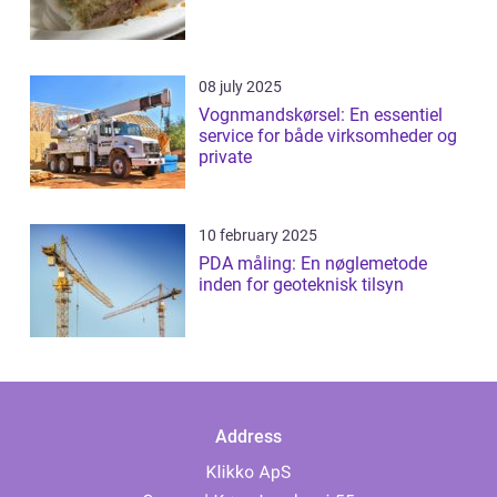
08 july 2025
Vognmandskørsel: En essentiel
service for både virksomheder og
private
10 february 2025
PDA måling: En nøglemetode
inden for geoteknisk tilsyn
Address