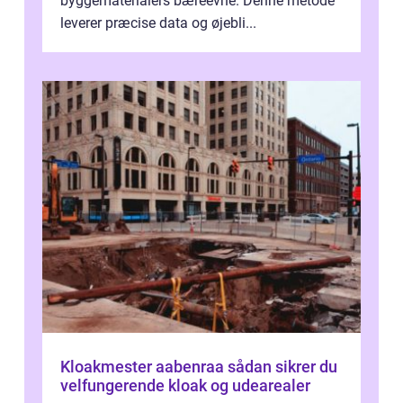
byggematerialers bæreevne. Denne metode
leverer præcise data og øjebli...
Kloakmester aabenraa sådan sikrer du
velfungerende kloak og udearealer