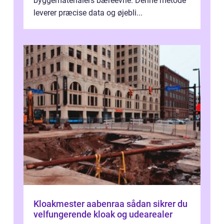
byggematerialers bæreevne. Denne metode
leverer præcise data og øjebli...
Kloakmester aabenraa sådan sikrer du
velfungerende kloak og udearealer