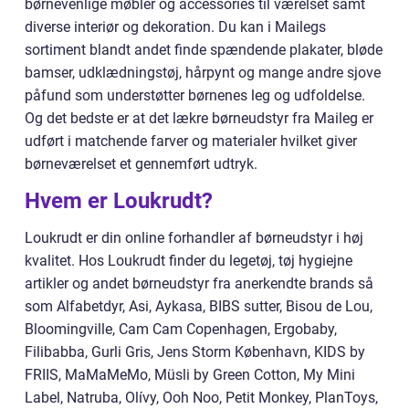
børnevenlige møbler og accessories til værelset samt
diverse interiør og dekoration. Du kan i Mailegs
sortiment blandt andet finde spændende plakater, bløde
bamser, udklædningstøj, hårpynt og mange andre sjove
påfund som understøtter børnenes leg og udfoldelse.
Og det bedste er at det lækre børneudstyr fra Maileg er
udført i matchende farver og materialer hvilket giver
børneværelset et gennemført udtryk.
Hvem er Loukrudt?
Loukrudt er din online forhandler af børneudstyr i høj
kvalitet. Hos Loukrudt finder du legetøj, tøj hygiejne
artikler og andet børneudstyr fra anerkendte brands så
som Alfabetdyr, Asi, Aykasa, BIBS sutter, Bisou de Lou,
Bloomingville, Cam Cam Copenhagen, Ergobaby,
Filibabba, Gurli Gris, Jens Storm København, KIDS by
FRIIS, MaMaMeMo, Müsli by Green Cotton, My Mini
Label, Natruba, Olívy, Ooh Noo, Petit Monkey, PlanToys,