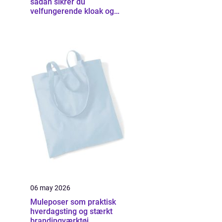
sådan sikrer du
velfungerende kloak og
udearealer
06 may 2026
Muleposer som praktisk
hverdagsting og stærkt
brandingværktøj