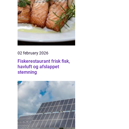
02 february 2026
Fiskerestaurant frisk fisk,
havluft og afslappet
stemning