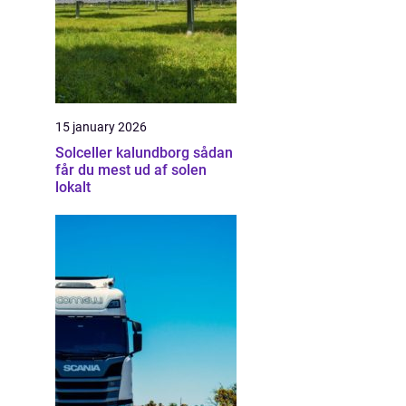
15 january 2026
Solceller kalundborg sådan
får du mest ud af solen
lokalt