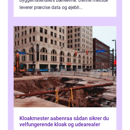
byggematerialers bæreevne. Denne metode
leverer præcise data og øjebli...
Kloakmester aabenraa sådan sikrer du
velfungerende kloak og udearealer