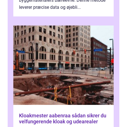
byggematerialers bæreevne. Denne metode
leverer præcise data og øjebli...
Kloakmester aabenraa sådan sikrer du
velfungerende kloak og udearealer