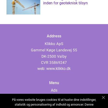
inden for geoteknisk tilsyn
Address
web:
www.klikko.dk
Menu
Ads
About Us
På vores website bruges cookies til at huske dine indstillinger,
Cookies
statistik og personalisering af indhold og annoncer. Denne