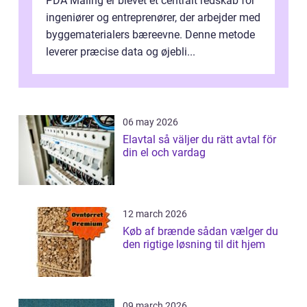
PDA Måling er blevet et centralt redskab for
ingeniører og entreprenører, der arbejder med
byggematerialers bæreevne. Denne metode
leverer præcise data og øjebli...
06 may 2026
Elavtal så väljer du rätt avtal för
din el och vardag
12 march 2026
Køb af brænde sådan vælger du
den rigtige løsning til dit hjem
09 march 2026