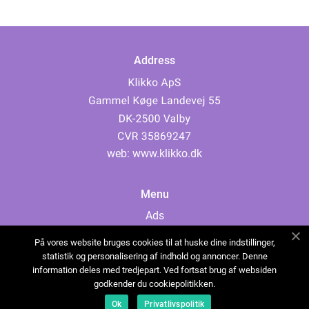
Address
web:
www.klikko.dk
Menu
Ads
About Us
På vores website bruges cookies til at huske dine indstillinger,
Cookies
statistik og personalisering af indhold og annoncer. Denne
information deles med tredjepart. Ved fortsat brug af websiden
Contact
godkender du cookiepolitikken.
Sitemap
Ok
Privatlivspolitik