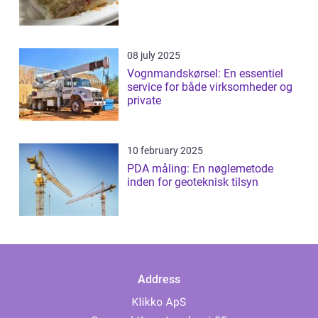
08 july 2025
Vognmandskørsel: En essentiel
service for både virksomheder og
private
10 february 2025
PDA måling: En nøglemetode
inden for geoteknisk tilsyn
Address