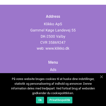
Address
web:
www.klikko.dk
Menu
Ads
About Us
På vores website bruges cookies til at huske dine indstillinger,
Cookies
statistik og personalisering af indhold og annoncer. Denne
information deles med tredjepart. Ved fortsat brug af websiden
Contact
godkender du cookiepolitikken.
Sitemap
Ok
Privatlivspolitik