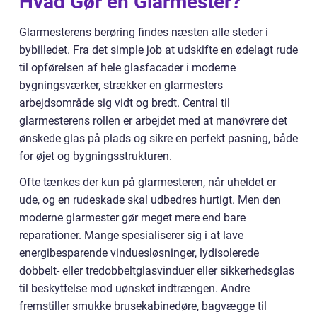
Hvad Gør en Glarmester?
Glarmesterens berøring findes næsten alle steder i
bybilledet. Fra det simple job at udskifte en ødelagt rude
til opførelsen af hele glasfacader i moderne
bygningsværker, strækker en glarmesters
arbejdsområde sig vidt og bredt. Central til
glarmesterens rollen er arbejdet med at manøvrere det
ønskede glas på plads og sikre en perfekt pasning, både
for øjet og bygningsstrukturen.
Ofte tænkes der kun på glarmesteren, når uheldet er
ude, og en rudeskade skal udbedres hurtigt. Men den
moderne glarmester gør meget mere end bare
reparationer. Mange spesialiserer sig i at lave
energibesparende vinduesløsninger, lydisolerede
dobbelt- eller tredobbeltglasvinduer eller sikkerhedsglas
til beskyttelse mod uønsket indtrængen. Andre
fremstiller smukke brusekabinedøre, bagvægge til