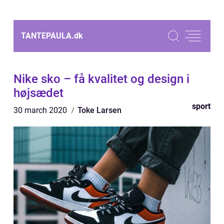
TANTEPAULA.
dk
Nike sko – få kvalitet og design i
højsædet
sport
30 march 2020
Toke Larsen