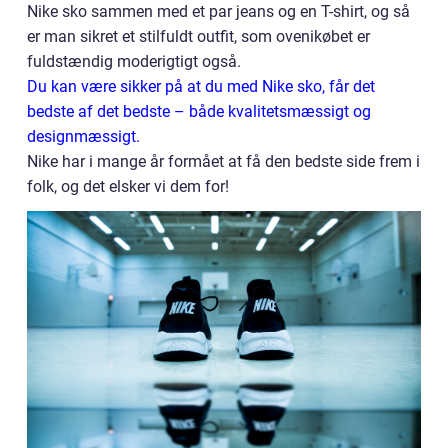
Nike sko sammen med et par jeans og en T-shirt, og så
er man sikret et stilfuldt outfit, som ovenikøbet er
fuldstændig moderigtigt også.
Du kan være sikker på at du med Nike sko, får det
bedste af det bedste – både kvalitetsmæssigt og
designmæssigt.
Nike har i mange år formået at få den bedste side frem i
folk, og det elsker vi dem for!