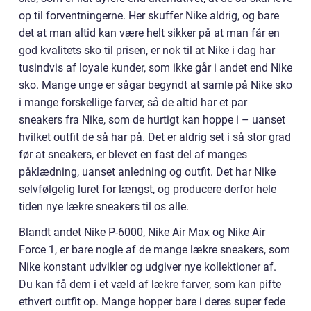
op til forventningerne. Her skuffer Nike aldrig, og bare
det at man altid kan være helt sikker på at man får en
god kvalitets sko til prisen, er nok til at Nike i dag har
tusindvis af loyale kunder, som ikke går i andet end Nike
sko. Mange unge er sågar begyndt at samle på Nike sko
i mange forskellige farver, så de altid har et par
sneakers fra Nike, som de hurtigt kan hoppe i – uanset
hvilket outfit de så har på. Det er aldrig set i så stor grad
før at sneakers, er blevet en fast del af manges
påklædning, uanset anledning og outfit. Det har Nike
selvfølgelig luret for længst, og producere derfor hele
tiden nye lækre sneakers til os alle.
Blandt andet Nike P-6000, Nike Air Max og Nike Air
Force 1, er bare nogle af de mange lækre sneakers, som
Nike konstant udvikler og udgiver nye kollektioner af.
Du kan få dem i et væld af lækre farver, som kan pifte
ethvert outfit op. Mange hopper bare i deres super fede