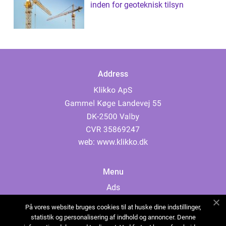
inden for geoteknisk tilsyn
Address
web:
www.klikko.dk
Menu
Ads
About Us
På vores website bruges cookies til at huske dine indstillinger,
Cookies
statistik og personalisering af indhold og annoncer. Denne