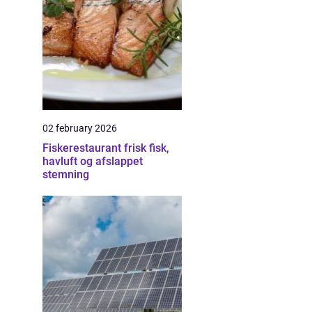
02 february 2026
Fiskerestaurant frisk fisk,
havluft og afslappet
stemning