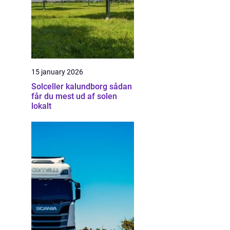
15 january 2026
Solceller kalundborg sådan
får du mest ud af solen
lokalt