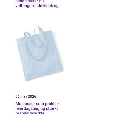
sådan sikrer du
velfungerende kloak og
udearealer
06 may 2026
Muleposer som praktisk
hverdagsting og stærkt
brandingværktøj