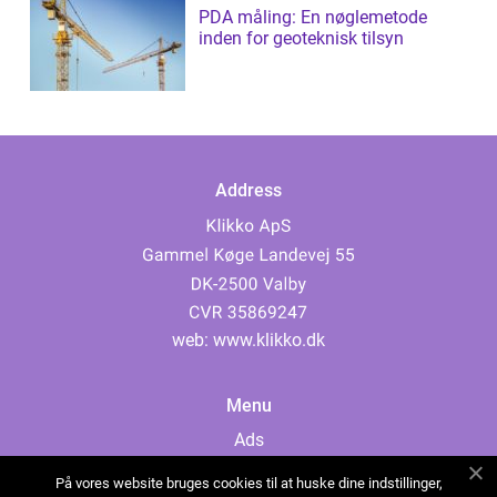
PDA måling: En nøglemetode
inden for geoteknisk tilsyn
Address
web:
www.klikko.dk
Menu
Ads
About Us
På vores website bruges cookies til at huske dine indstillinger,