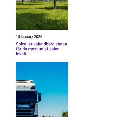
15 january 2026
Solceller kalundborg sådan
får du mest ud af solen
lokalt