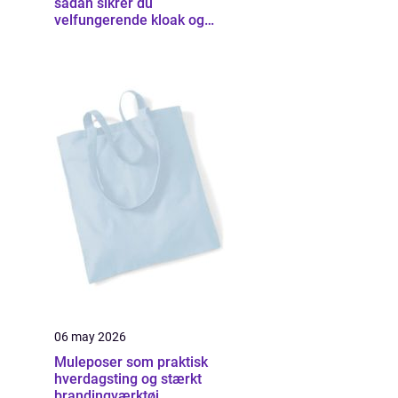
sådan sikrer du
velfungerende kloak og
udearealer
06 may 2026
Muleposer som praktisk
hverdagsting og stærkt
brandingværktøj