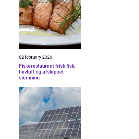
02 february 2026
Fiskerestaurant frisk fisk,
havluft og afslappet
stemning