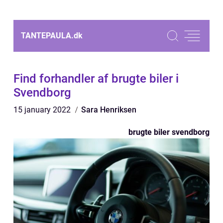
TANTEPAULA.
dk
Find forhandler af brugte biler i
Svendborg
15 january 2022
Sara Henriksen
brugte biler svendborg