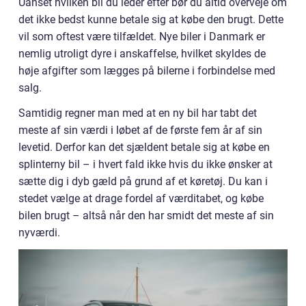
Uanset hvilken bil du leder efter bør du altid overveje om
det ikke bedst kunne betale sig at købe den brugt. Dette
vil som oftest være tilfældet. Nye biler i Danmark er
nemlig utroligt dyre i anskaffelse, hvilket skyldes de
høje afgifter som lægges på bilerne i forbindelse med
salg.
Samtidig regner man med at en ny bil har tabt det
meste af sin værdi i løbet af de første fem år af sin
levetid. Derfor kan det sjældent betale sig at købe en
splinterny bil – i hvert fald ikke hvis du ikke ønsker at
sætte dig i dyb gæld på grund af et køretøj. Du kan i
stedet vælge at drage fordel af værditabet, og købe
bilen brugt – altså når den har smidt det meste af sin
nyværdi.