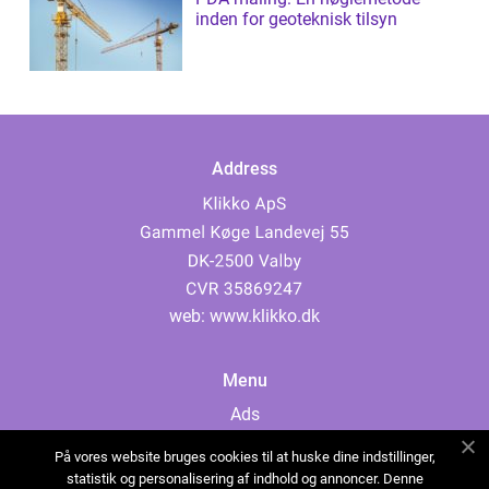
inden for geoteknisk tilsyn
Address
web:
www.klikko.dk
Menu
Ads
About Us
På vores website bruges cookies til at huske dine indstillinger,
Cookies
statistik og personalisering af indhold og annoncer. Denne